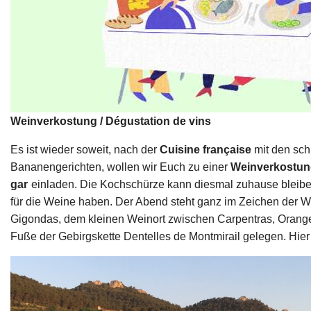
Weinverkostung / Dégustation de vins
Es ist wieder soweit, nach der
Cuisine française
mit den sc
Bananengerichten, wollen wir Euch
zu einer
Weinverkostu
gar
einladen.
Die Kochschürze kann diesmal zuhause bleiben
für die Weine haben. Der Abend steht ganz im Zeichen der W
Gigondas, dem kleinen Weinort zwischen Carpentras, Orang
Fuße der Gebirgskette Dentelles de Montmirail gelegen. Hier