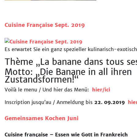
Cuisine Française Sept. 2019
Es erwartet Sie ein ganz spezieller kulinarisch-exotisc
Thème „La banane dans tous ses
Motto: „Die Banane in all ihren
Zustandsformen!“
Voilà le menu / Und hier das Menü:
hier/ici
Inscription jusqu’au / Anmeldung bis
22. 09.2019
hier
Gemeinsames Kochen Juni
Cuisine française – Essen wie Gott in Frankreich