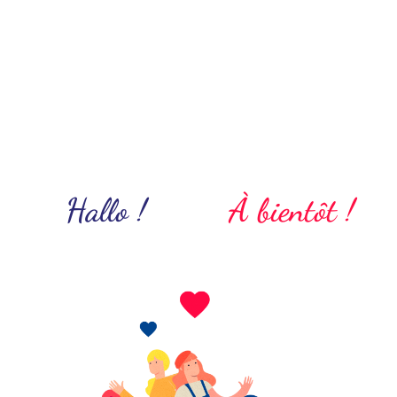
Hallo !
À bientôt !