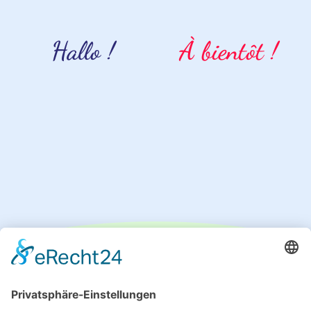
Hallo !
À bientôt !