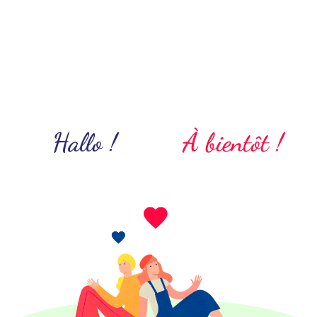
Hallo !
À bientôt !