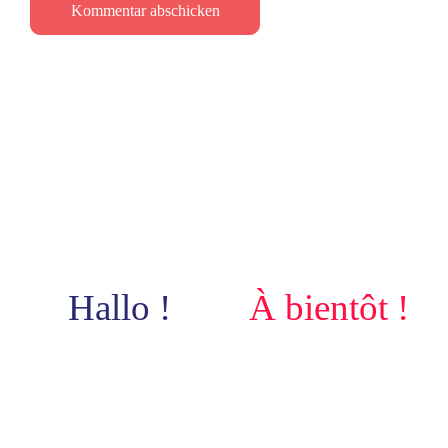
Hallo !
À bientôt !