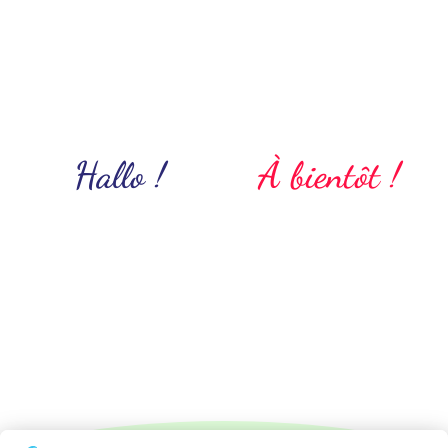
Hallo !
À bientôt !