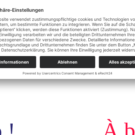
Cuisine francaise
Frankreich
Reisen
 !
À b