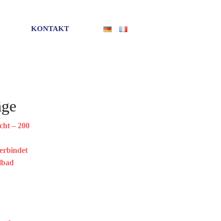
KONTAKT
äge
cht – 200
erbindet
lbad