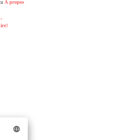
zu
À propos
 …
ire!