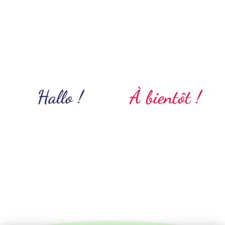
Hallo !
À bientôt !