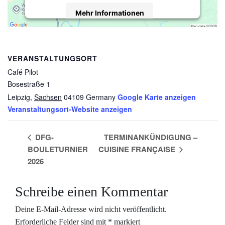
Mehr Informationen
Akzeptieren
powered by
Usercentrics Consent
VERANSTALTUNGSORT
Management Platform
&
eRecht24
Café Pilot
Bosestraße 1
Leipzig
,
Sachsen
04109
Germany
Google Karte anzeigen
Veranstaltungsort-Website anzeigen
DFG-
TERMINANKÜNDIGUNG –
BOULETURNIER
CUISINE FRANÇAISE
2026
Schreibe einen Kommentar
Deine E-Mail-Adresse wird nicht veröffentlicht.
Erforderliche Felder sind mit
*
markiert