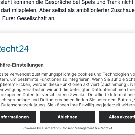
steht kommen die Gespräche bei Speis und Trank nicht z
 darf mitspielen. Aber selbst als ambitionierter Zuschau
 Eurer Gesellschaft an.
VERANSTALTER
DFG Halle
tung-Tags:
uleturnier