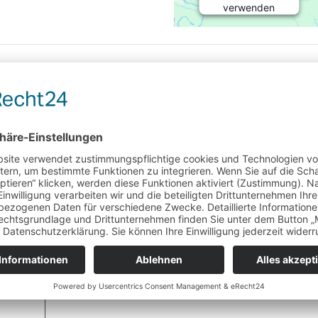
verwenden
einen Service
eines
Drittanbieters,
um
CUISINE FRANÇAISE
Karteninhalte
einzubetten.
Dieser
Service kann
Daten zu
rforderliche Felder sind mit
*
markiert
Ihren
Aktivitäten
sammeln.
Bitte lesen Sie
die Details
durch und
stimmen Sie
der Nutzung
des Service
zu, um diese
Karte