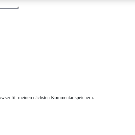
anzuzeigen.
Mehr
Informationen
Akzeptieren
powered by
Usercentrics
Consent
Management
Platform
&
eRecht24
owser für meinen nächsten Kommentar speichern.