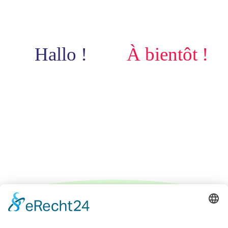
Hallo !
À bientôt !