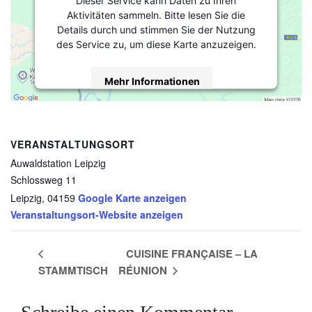
Dieser Service kann Daten zu Ihren
Aktivitäten sammeln. Bitte lesen Sie die
Details durch und stimmen Sie der Nutzung
des Service zu, um diese Karte anzuzeigen.
Mehr Informationen
Akzeptieren
powered by
Usercentrics Consent
VERANSTALTUNGSORT
Management Platform
&
eRecht24
Auwaldstation Leipzig
Schlossweg 11
Leipzig
,
04159
Google Karte anzeigen
Veranstaltungsort-Website anzeigen
CUISINE FRANÇAISE – LA
STAMMTISCH
RÉUNION