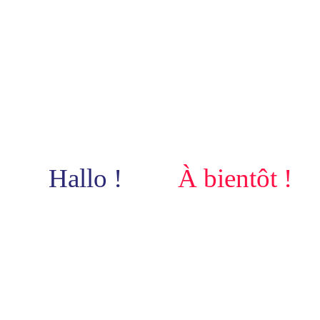
Hallo !
À bientôt !