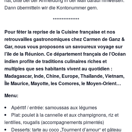
hat, bitte bei der Anmeldung in der Mail darauf hinweisen.
Dann übermitteln wir die Kontonummer gern.
***************
Pour fêter la reprise de la Cuisine française et nos
retrouvailles gastronomiques chez Carmen de Ganz &
Gar, nous vous proposons un savoureux voyage sur
l’île de la Réunion. Ce département français de l’Océan
indien profite de traditions culinaires riches et
multiples que ses habitants vivent au quotidien :
Madagascar, Inde, Chine, Europe, Thaïlande, Vietnam,
Île Maurice, Mayotte, les Comores, le Moyen-Orient…
Menu:
Apéritif / entrée: samoussas aux légumes
Plat: poulet à la cannelle et aux champignons, riz et
lentilles, rougails (accompagnements pimentés)
Desserts: tarte au coco „Tourment d’amour“ et gâteau