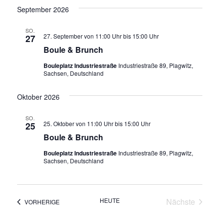
l
a
September 2026
t
l
u
t
n
SO.
27. September von 11:00 Uhr
bis
15:00 Uhr
27
u
g
Boule & Brunch
n
e
n
g
Bouleplatz Industriestraße
Industriestraße 89, Plagwitz,
S
Sachsen, Deutschland
A
u
n
c
Oktober 2026
s
h
i
e
SO.
u
25. Oktober von 11:00 Uhr
bis
15:00 Uhr
c
25
n
Boule & Brunch
h
d
t
Bouleplatz Industriestraße
Industriestraße 89, Plagwitz,
A
e
Sachsen, Deutschland
n
n
s
i
-
c
N
HEUTE
Nächste
VERANSTALTUNGEN
VORHERIGE
h
a
Veranstalt
t