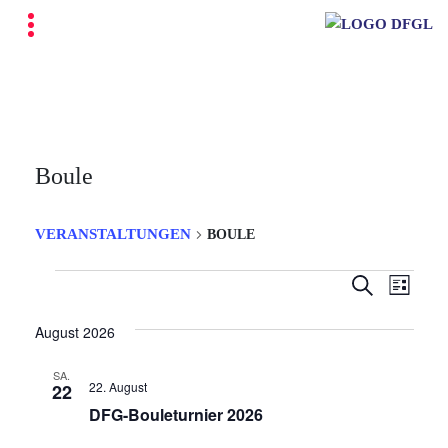
Boule
VERANSTALTUNGEN
BOULE
V
V
S
L
e
u
e
Veranstaltungen
i
c
r
r
s
August 2026
h
a
t
a
e
n
e
SA.
n
s
22. August
22
s
t
DFG-Bouleturnier 2026
a
t