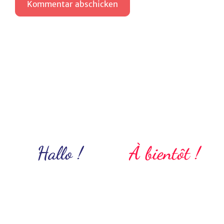
Hallo !
À bientôt !