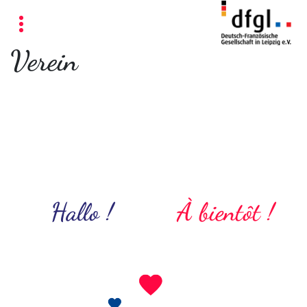
Verein
Hallo !
À bientôt !