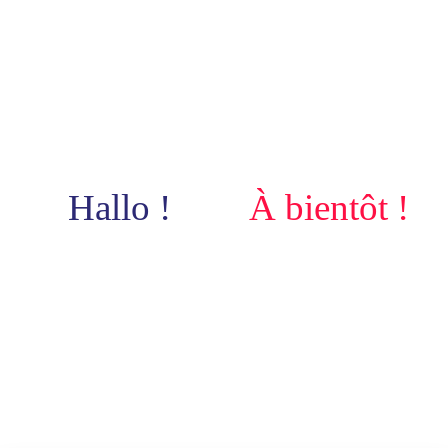
Hallo !
À bientôt !