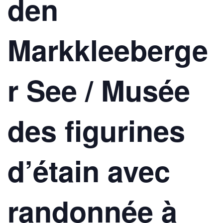
den
Markkleeberge
r See / Musée
des figurines
d’étain avec
randonnée à