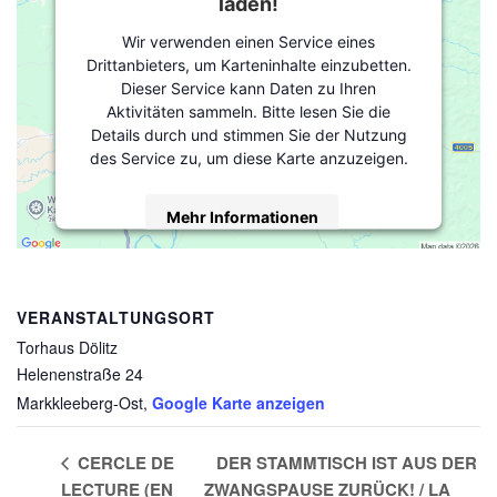
laden!
Wir verwenden einen Service eines
Drittanbieters, um Karteninhalte einzubetten.
Dieser Service kann Daten zu Ihren
Aktivitäten sammeln. Bitte lesen Sie die
Details durch und stimmen Sie der Nutzung
des Service zu, um diese Karte anzuzeigen.
Mehr Informationen
Akzeptieren
powered by
Usercentrics Consent
VERANSTALTUNGSORT
Management Platform
&
eRecht24
Torhaus Dölitz
Helenenstraße 24
Markkleeberg-Ost
,
Google Karte anzeigen
CERCLE DE
DER STAMMTISCH IST AUS DER
LECTURE (EN
ZWANGSPAUSE ZURÜCK! / LA