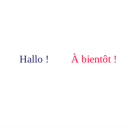
Hallo !
À bientôt !