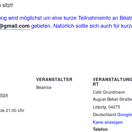
sitzt!
ung wird möglichst um eine kurze Teilnahmeinfo an Béa
gebeten. Natürlich sollte sich auch für ku
e@gmail.com
VERANSTALTER
VERANSTALTUN
RT
Béatrice
Café Grundmann
2024
August-Bebel-Straße
Leipzig
,
04275
bis 21:00 Uhr
Deutschland
Google
Karte anzeigen
Telefon