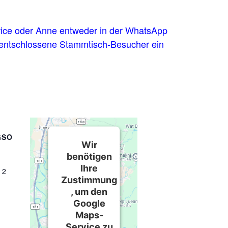
trice oder Anne entweder in der WhatsApp
rzentschlossene Stammtisch-Besucher ein
GSO
Wir
benötigen
Ihre
 2
Zustimmung
, um den
Google
Maps-
Service zu