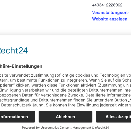
+493412228962
Veranstaltungsort-
Website anzeigen
rforderliche Felder sind mit
*
markiert