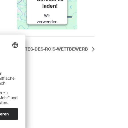
laden!
Wir
verwenden
einen Service
eines
Drittanbieters,
um
GALETTES-DES-ROIS-WETTBEWERB
Karteninhalte
einzubetten.
Dieser
Service kann
Daten zu
Ihren
Aktivitäten
sammeln.
Bitte lesen Sie
die Details
durch und
stimmen Sie
der Nutzung