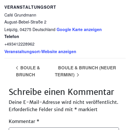
powered by
Usercentrics Consent
VERANSTALTUNGSORT
Management Platform
&
eRecht24
Café Grundmann
August-Bebel-Straße 2
Leipzig
,
04275
Deutschland
Google Karte anzeigen
Telefon
+493412228962
Veranstaltungsort-Website anzeigen
BOULE &
BOULE & BRUNCH (NEUER
BRUNCH
TERMIN!)
Schreibe einen Kommentar
Deine E-Mail-Adresse wird nicht veröffentlicht.
Erforderliche Felder sind mit
*
markiert
Kommentar
*