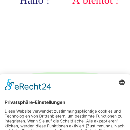
Hallo !
À bientôt !
IMPRESSUM
DATENSCHUTZERKLÄRUNG
PARTNER
ÜBER UNS
KONTAKT