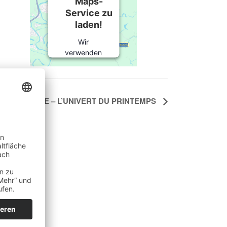
Maps-
Service zu
laden!
Wir
verwenden
einen Service
eines
Drittanbieters,
um
E FRANÇAISE – L’UNIVERT DU PRINTEMPS
Karteninhalte
einzubetten.
Dieser
Service kann
Daten zu
Ihren
Aktivitäten
sammeln.
Bitte lesen Sie
die Details
durch und
stimmen Sie