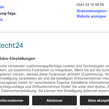
0341 23 10 55 05
nde
Veranstaltungsort-
tung-Tags:
Website anzeigen
ch
CUISIN
rforderliche Felder sind mit
*
markiert