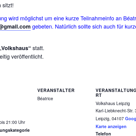
sitzt!
ung wird möglichst um eine kurze Teilnahmeinfo an Béa
gebeten. Natürlich sollte sich auch für ku
e@gmail.com
statt.
 „Volkshaus“
tig veröffentlicht.
VERANSTALTER
VERANSTALTUN
RT
Béatrice
Volkshaus Leipzig
Karl-Liebknecht-Str. 
Leipzig
,
04107
Goog
bis 21:00 Uhr
Karte anzeigen
tungskategorie
Telefon