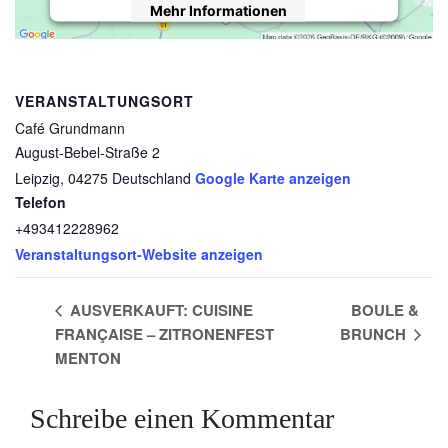
Mehr Informationen
Akzeptieren
powered by
Usercentrics Consent
VERANSTALTUNGSORT
Management Platform
&
eRecht24
Café Grundmann
August-Bebel-Straße 2
Leipzig
,
04275
Deutschland
Google Karte anzeigen
Telefon
+493412228962
Veranstaltungsort-Website anzeigen
AUSVERKAUFT: CUISINE
BOULE &
FRANÇAISE – ZITRONENFEST
BRUNCH
MENTON
Schreibe einen Kommentar