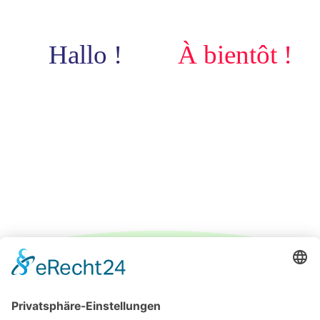
Hallo !
À bientôt !