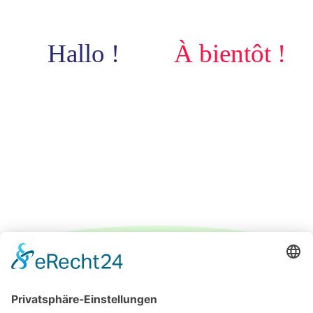
Hallo !
À bientôt !