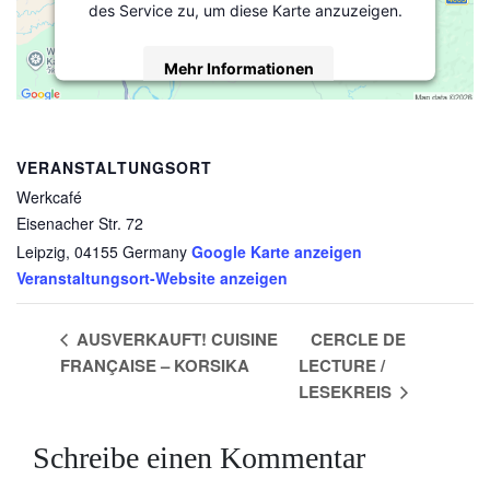
des Service zu, um diese Karte anzuzeigen.
Mehr Informationen
Akzeptieren
powered by
Usercentrics Consent
VERANSTALTUNGSORT
Management Platform
&
eRecht24
Werkcafé
Eisenacher Str. 72
Leipzig
,
04155
Germany
Google Karte anzeigen
Veranstaltungsort-Website anzeigen
AUSVERKAUFT! CUISINE
CERCLE DE
FRANÇAISE – KORSIKA
LECTURE /
LESEKREIS
Schreibe einen Kommentar