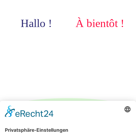
Hallo !
À bientôt !