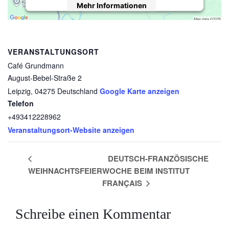
Mehr Informationen
Akzeptieren
powered by
Usercentrics Consent
VERANSTALTUNGSORT
Management Platform
&
eRecht24
Café Grundmann
August-Bebel-Straße 2
Leipzig
,
04275
Deutschland
Google Karte anzeigen
Telefon
+493412228962
Veranstaltungsort-Website anzeigen
DEUTSCH-FRANZÖSISCHE
WEIHNACHTSFEIER
WOCHE BEIM INSTITUT
FRANÇAIS
Schreibe einen Kommentar