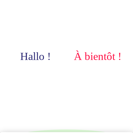
Hallo !
À bientôt !