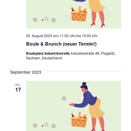
l
a
t
l
u
t
n
u
g
n
e
20. August 2023 von 11:00 Uhr
bis
15:00 Uhr
n
g
S
Boule & Brunch (neuer Termin!)
A
u
n
Bouleplatz Industriestraße
Industriestraße 89, Plagwitz,
c
Sachsen, Deutschland
s
h
i
e
September 2023
u
c
n
h
SO.
d
17
t
A
e
n
n
s
i
-
c
N
h
a
t