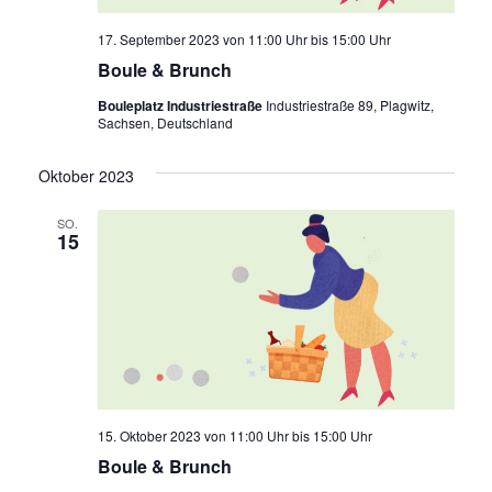
v
e
i
n
17. September 2023 von 11:00 Uhr
bis
15:00 Uhr
,
g
Boule & Brunch
N
a
Bouleplatz Industriestraße
Industriestraße 89, Plagwitz,
a
t
Sachsen, Deutschland
v
i
i
o
Oktober 2023
g
n
a
t
SO.
15
i
o
n
15. Oktober 2023 von 11:00 Uhr
bis
15:00 Uhr
Boule & Brunch