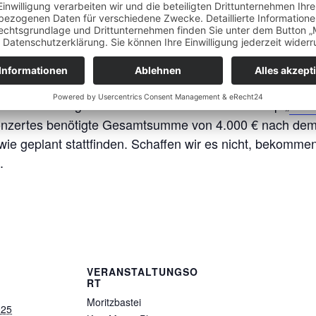
dervolles französisches Konz
att. Das Konzert soll für alle Leipziger:innen und beso
zugänglich sein.
Unterstützung. Hier möchten wir euch das Prinzip „
Cro
s Konzertes benötigte Gesamtsumme von 4.000 € nach dem 
wie geplant stattfinden. Schaffen wir es nicht, bekommen 
.
VERANSTALTUNGSO
RT
Moritzbastei
025