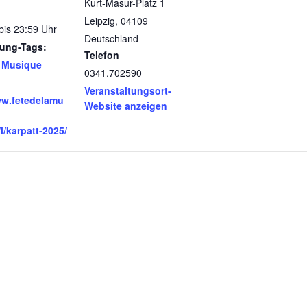
Kurt-Masur-Platz 1
Leipzig
,
04109
bis 23:59 Uhr
Deutschland
tung-Tags:
Telefon
a Musique
0341.702590
Veranstaltungsort-
ww.fetedelamu
Website anzeigen
/l/karpatt-2025/