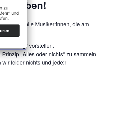
ert geben!
nders für alle Musiker:innen, die am
“ vorstellen:
wdfunding
Prinzip „Alles oder nichts“ zu sammeln.
wir leider nichts und jede:r