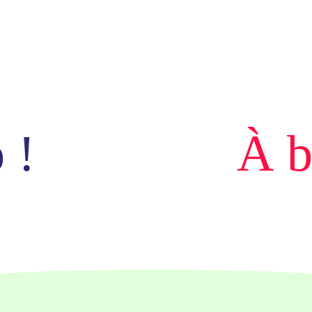
 !
À b