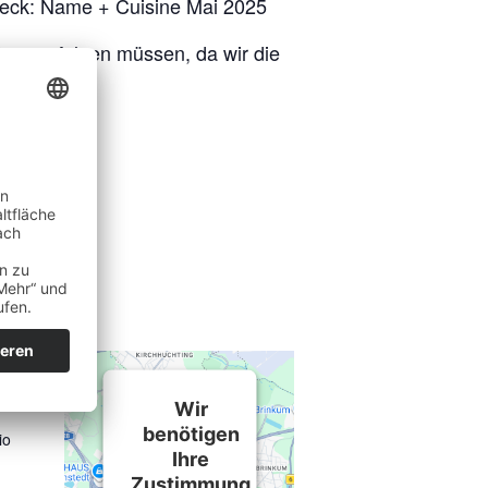
ck: Name + Cuisine Mai 2025
tung erfolgen müssen, da wir die
GSO
Wir
benötigen
io
Ihre
Zustimmung