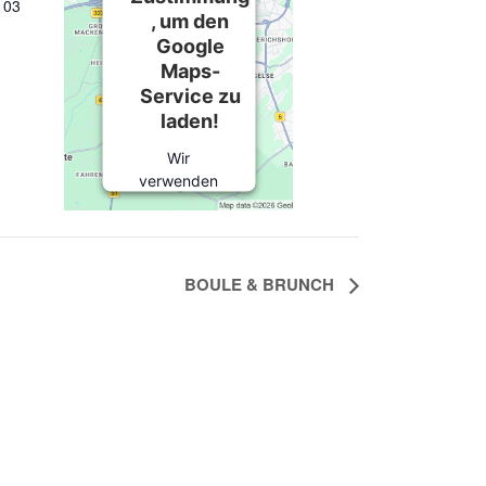
103
, um den
Google
Maps-
Service zu
laden!
Wir
verwenden
einen Service
eines
Drittanbieters,
um
BOULE & BRUNCH
Karteninhalte
einzubetten.
Dieser
Service kann
Daten zu
Ihren
Aktivitäten
sammeln.
Bitte lesen Sie