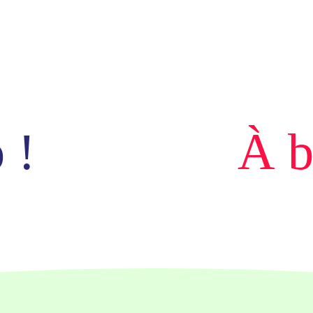
 !
À b