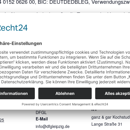
24 0152 0626 00, BIC: DEUTDEDBLEG, Verwendungszwe
nfreie Absagen mindestens 2 volle Tage vor der Veranstal
ren müssen.
VERANSTALTER
VERANSTALTUN
RT
DFGL
ganz & gar Kochstud
E-Mail
025
Lange Straße 31
info@dfgleipzig.de