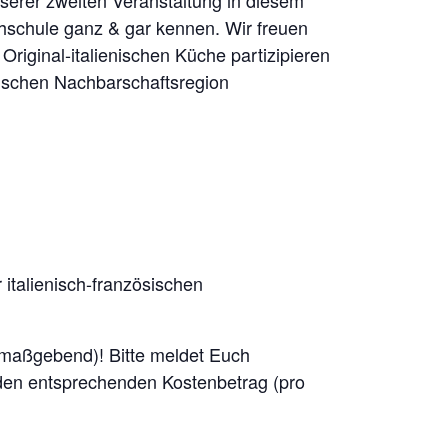
serer zweiten Veranstaltung in diesem
chschule ganz & gar kennen. Wir freuen
riginal-italienischen Küche partizipieren
sischen Nachbarschaftsregion
r italienisch-französischen
g maßgebend)! Bitte meldet Euch
den entsprechenden Kostenbetrag (pro