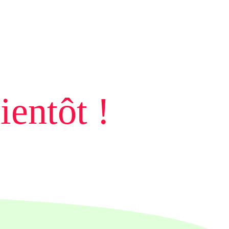
die Details
durch und
stimmen Sie
der Nutzung
des Service
zu, um diese
Karte
anzuzeigen.
ientôt !
Mehr
Informationen
Akzeptieren
powered by
Usercentrics
Consent
Management
Platform
&
eRecht24