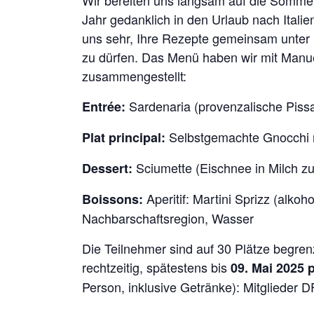
Wir bereiten uns langsam auf die Sommer
Jahr gedanklich in den Urlaub nach Ital
uns sehr, Ihre Rezepte gemeinsam unter i
zu dürfen. Das Menü haben wir mit Manue
zusammengestellt:
Sardenaria (provenzalische Pissa
Entrée:
Selbstgemachte Gnocchi 
Plat principal:
Sciumette (Eischnee in Milch zu
Dessert:
Aperitif: Martini Sprizz (alko
Boissons:
Nachbarschaftsregion, Wasser
Die Teilnehmer sind auf 30 Plätze begren
rechtzeitig, spätestens bis
09. Mai 2025
p
Person, inklusive Getränke): Mitglieder