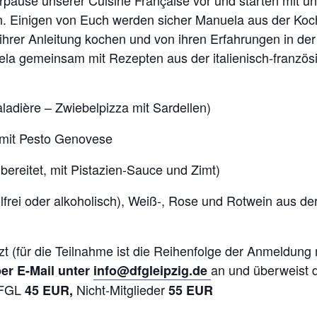
pause unserer Cuisine Française vor und starten mit un
ien. Einigen von Euch werden sicher Manuela aus der Ko
hrer Anleitung kochen und von ihren Erfahrungen in der O
la gemeinsam mit Rezepten aus der italienisch-franzö
ladière – Zwiebelpizza mit Sardellen)
mit Pesto Genovese
bereitet, mit Pistazien-Sauce und Zimt)
holfrei oder alkoholisch), Weiß-, Rose und Rotwein aus de
zt (für die Teilnahme ist die Reihenfolge der Anmeldun
an und überweist 
er E-Mail unter
info@dfgleipzig.de
 DFGL
Nicht-Mitglieder
45 EUR,
55 EUR