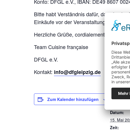
Konto: DFGL e.V., IBAN: DE49 8607 00
Bitte habt Verständnis dafür, dass koste
Einkäufe vor der Veranstaltung durchfüh
Herzliche Grüße, cordialement,
Team Cuisine française
DFGL e.V.
Kontakt:
info@dfgleipzig.de
Zum Kalender hinzufügen
DETAILS
Datum:
15. Mai 2
Zeit: