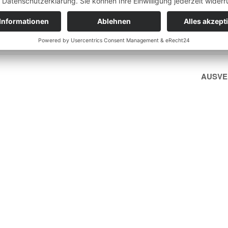
Wir
verwenden
einen Service
eines
Drittanbieters,
um
AUSVE
Karteninhalte
einzubetten.
Dieser
Service kann
Daten zu
Ihren
Aktivitäten
sammeln.
Bitte lesen Sie
die Details
durch und
stimmen Sie
der Nutzung
des Service