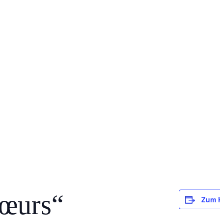
sœurs“
Zum 