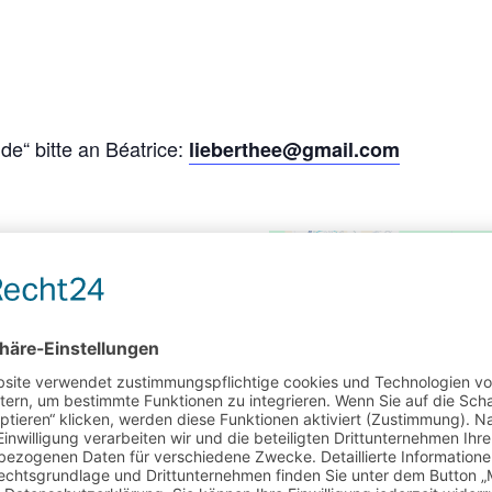
e“ bitte an Béatrice:
lieberthee@gmail.com
VERANSTALTUNGSO
Wir
RT
benötigen
Institut français Leipzig
Ihre
Thomaskirchhof 20
Zustimmung
Leipzig
,
04109
, um den
Deutschland
Google
Google
Karte anzeigen
Maps-
Service zu
laden!