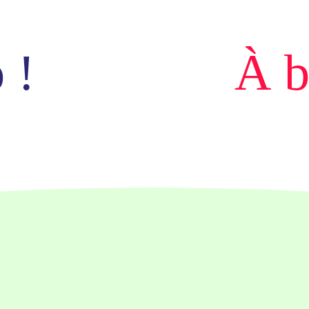
zu, um diese
Karte
anzuzeigen.
 !
À b
Mehr
Informationen
Akzeptieren
powered by
Usercentrics
Consent
Management
Platform
&
eRecht24