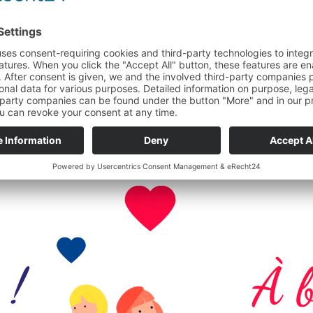
 !
À b